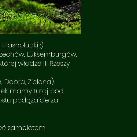
krasnoludki :)
 Czechów, Luksemburgów,
tórej władze III Rzeszy
, Dobra, Zielona).
ładek mamy tutaj pod
rostu podążajcie za
eć samolotem.