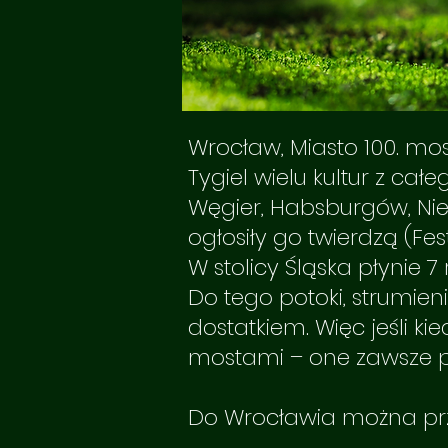
Wrocław, Miasto 100. mo
Tygiel wielu kultur z c
Węgier, Habsburgów, Niemi
ogłosiły go twierdzą (Fe
W stolicy Śląska płynie 7
Do tego potoki, strumien
dostatkiem. Więc jeśli k
mostami – one zawsze 
Do Wrocławia można prz