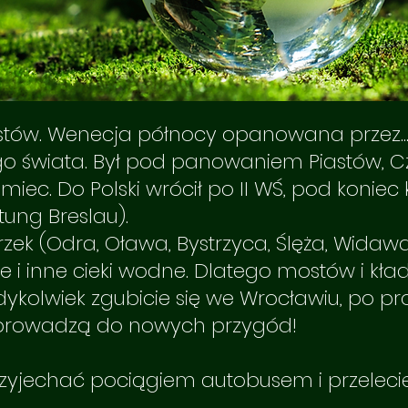
stów. Wenecja północy opanowana przez... 
ałego świata. Był pod panowaniem Piastów,
ec. Do Polski wrócił po II WŚ, pod koniec k
stung Breslau).
 rzek (Odra, Oława, Bystrzyca, Ślęża, Widawa
ie i inne cieki wodne. Dlatego mostów i k
iedykolwiek zgubicie się we Wrocławiu, po p
prowadzą do nowych przygód!
yjechać pociągiem autobusem i przeleci