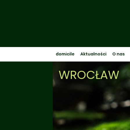
OGRO
domicile
Aktualności
O nas
WROCŁAW