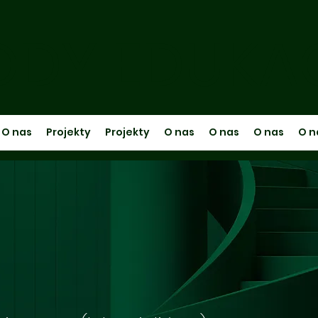
DY EDUKA
O nas
Projekty
Projekty
O nas
O nas
O nas
O n