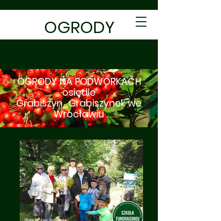
OGRODY
EDUKACYJNE
OGRODY NA PODWÓRKACH
osiedle
Grabiszyn_Grabiszynek we
Wrocławiu